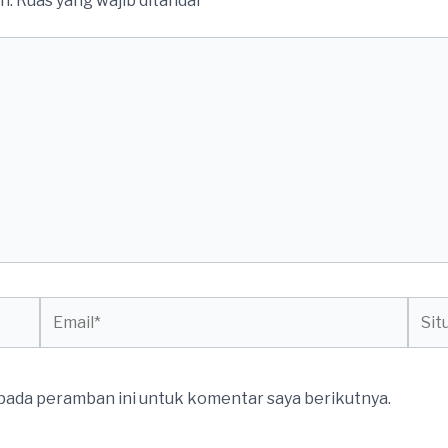
n.
Ruas yang wajib ditandai
*
Email*
Situs
web
 pada peramban ini untuk komentar saya berikutnya.