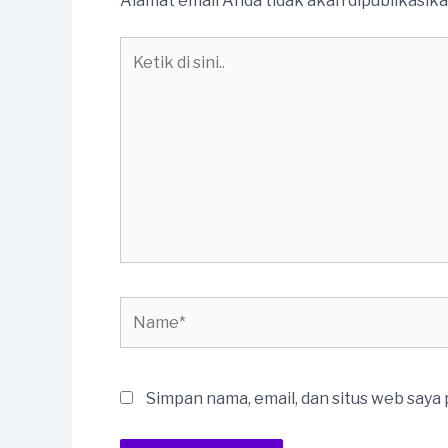
Alamat email Anda tidak akan dipublikasika
Ketik
di
sini..
Name*
Simpan nama, email, dan situs web saya