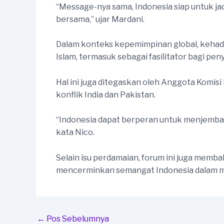
“Message-nya sama, Indonesia siap untuk j
bersama,” ujar Mardani.
Dalam konteks kepemimpinan global, kehadi
Islam, termasuk sebagai fasilitator bagi peny
Hal ini juga ditegaskan oleh Anggota Komis
konflik India dan Pakistan.
“Indonesia dapat berperan untuk menjembatan
kata Nico.
Selain isu perdamaian, forum ini juga mem
mencerminkan semangat Indonesia dalam men
Post
←
Pos Sebelumnya