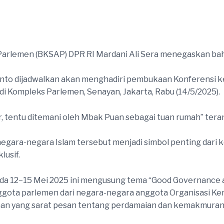
Parlemen (BKSAP) DPR RI Mardani Ali Sera menegaskan b
anto dijadwalkan akan menghadiri pembukaan Konferensi 
di Kompleks Parlemen, Senayan, Jakarta, Rabu (14/5/2025).
r, tentu ditemani oleh Mbak Puan sebagai tuan rumah” ter
gara-negara Islam tersebut menjadi simbol penting dari
lusif.
a 12–15 Mei 2025 ini mengusung tema “Good Governance and
anggota parlemen dari negara-negara anggota Organisasi Ker
an yang sarat pesan tentang perdamaian dan kemakmuran