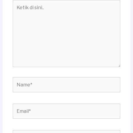
Ketik
di
sini..
Name*
Email*