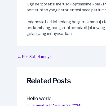
juga berpotensi merusak optimisme kolekti
pemerintah yang berorientasi pada pertumbu
Indonesia hari ini sedang bergerak menuju t
berkembang, bangsa ini berada di jalur yan
gelap yang menyesatkan.
Post
←
Pos Sebelumnya
navigation
Related Posts
Hello world!
Uncategorized
/
Agustus 29, 2024