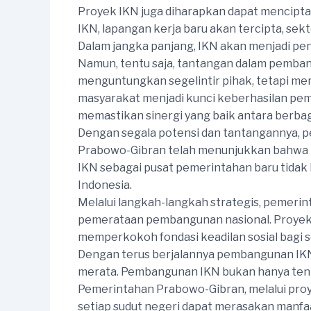
Proyek IKN juga diharapkan dapat menciptak
IKN, lapangan kerja baru akan tercipta, se
Dalam jangka panjang, IKN akan menjadi pe
Namun, tentu saja, tantangan dalam pemban
menguntungkan segelintir pihak, tetapi mem
masyarakat menjadi kunci keberhasilan pem
memastikan sinergi yang baik antara berbag
Dengan segala potensi dan tantangannya, 
Prabowo-Gibran telah menunjukkan bahwa me
IKN sebagai pusat pemerintahan baru tidak
Indonesia.
Melalui langkah-langkah strategis, pemer
pemerataan pembangunan nasional. Proyek in
memperkokoh fondasi keadilan sosial bagi s
Dengan terus berjalannya pembangunan IKN, 
merata. Pembangunan IKN bukan hanya tenta
Pemerintahan Prabowo-Gibran, melalui pro
setiap sudut negeri dapat merasakan manf