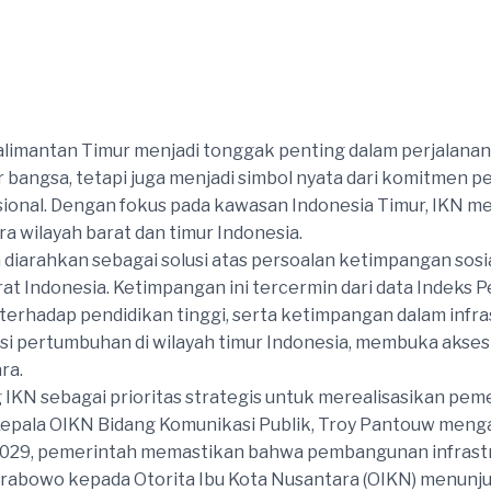
alimantan Timur menjadi tonggak penting dalam perjalana
ar bangsa, tetapi juga menjadi simbol nyata dari komitme
al. Dengan fokus pada kawasan Indonesia Timur, IKN menj
wilayah barat dan timur Indonesia.
iarahkan sebagai solusi atas persoalan ketimpangan sosial
arat Indonesia. Ketimpangan ini tercermin dari data Indeks
 terhadap pendidikan tinggi, serta ketimpangan dalam infr
 pertumbuhan di wilayah timur Indonesia, membuka akses 
ra.
N sebagai prioritas strategis untuk merealisasikan peme
s Kepala OIKN Bidang Komunikasi Publik, Troy Pantouw m
29, pemerintah memastikan bahwa pembangunan infrastruk
rabowo kepada Otorita Ibu Kota Nusantara (OIKN) menunj