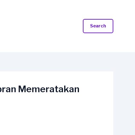
Search
bran Memeratakan