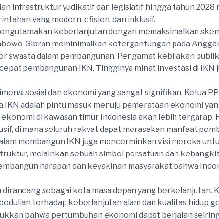
aian infrastruktur yudikatif dan legislatif hingga tahun 
tahan yang modern, efisien, dan inklusif.
a mengutamakan keberlanjutan dengan memaksimalkan skem
Prabowo-Gibran meminimalkan ketergantungan pada Anggar
tor swasta dalam pembangunan. Pengamat kebijakan publik
epat pembangunan IKN. Tingginya minat investasi di IKN ju
i dimensi sosial dan ekonomi yang sangat signifikan. Ketua
a IKN adalah pintu masuk menuju pemerataan ekonomi yang
konomi di kawasan timur Indonesia akan lebih tergarap. H
usif, di mana seluruh rakyat dapat merasakan manfaat pem
alam membangun IKN juga mencerminkan visi mereka unt
truktur, melainkan sebuah simbol persatuan dan kebangki
membangun harapan dan keyakinan masyarakat bahwa Indon
ga dirancang sebagai kota masa depan yang berkelanjutan.
ulian terhadap keberlanjutan alam dan kualitas hidup g
njukkan bahwa pertumbuhan ekonomi dapat berjalan seiring