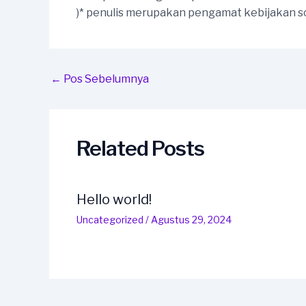
)* penulis merupakan pengamat kebijakan so
Post
←
Pos Sebelumnya
navigation
Related Posts
Hello world!
Uncategorized
/
Agustus 29, 2024