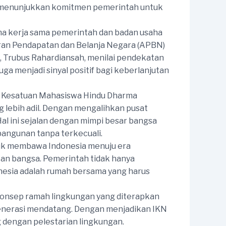
2028 menunjukkan komitmen pemerintah untuk
a kerja sama pemerintah dan badan usaha
an Pendapatan dan Belanja Negara (APBN)
, Trubus Rahardiansah, menilai pendekatan
ga menjadi sinyal positif bagi keberlanjutan
 PP Kesatuan Mahasiswa Hindu Dharma
 lebih adil. Dengan mengalihkan pusat
al ini sejalan dengan mimpi besar bangsa
bangunan tanpa terkecuali.
uk membawa Indonesia menuju era
tan bangsa. Pemerintah tidak hanya
esia adalah rumah bersama yang harus
 Konsep ramah lingkungan yang diterapkan
enerasi mendatang. Dengan menjadikan IKN
 dengan pelestarian lingkungan.