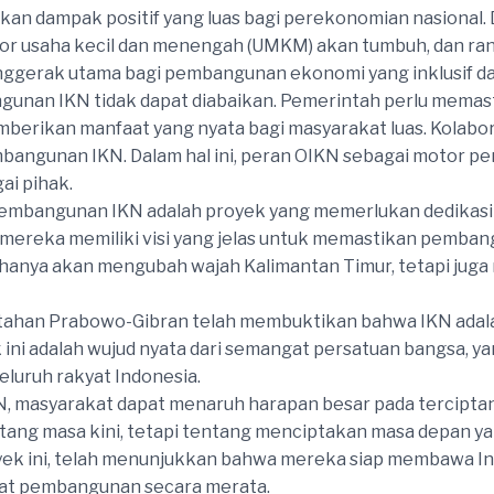
an dampak positif yang luas bagi perekonomian nasional. 
ktor usaha kecil dan menengah (UMKM) akan tumbuh, dan ran
nggerak utama bagi pembangunan ekonomi yang inklusif da
gunan IKN tidak dapat diabaikan. Pemerintah perlu memas
berikan manfaat yang nyata bagi masyarakat luas. Kolabor
bangunan IKN. Dalam hal ini, peran OIKN sebagai motor 
ai pihak.
pembangunan IKN adalah proyek yang memerlukan dedikas
reka memiliki visi yang jelas untuk memastikan pembangu
 hanya akan mengubah wajah Kalimantan Timur, tetapi jug
intahan Prabowo-Gibran telah membuktikan bahwa IKN adal
i adalah wujud nyata dari semangat persatuan bangsa, yan
eluruh rakyat Indonesia.
masyarakat dapat menaruh harapan besar pada terciptanya 
ng masa kini, tetapi tentang menciptakan masa depan yan
yek ini, telah menunjukkan bahwa mereka siap membawa I
aat pembangunan secara merata.