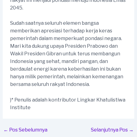
rakyat ini menjadi pondasi menuju Indonesia Emas
2045.
Sudah saatnya seluruh elemen bangsa
memberikan apresiasi terhadap kerja keras
pemerintah dalam memperkuat pondasi negara.
Mari kita dukung upaya Presiden Prabowo dan
Wakil Presiden Gibran untuk terus membangun
Indonesia yang sehat, mandiri pangan, dan
berdaulat energi karena keberhasilan ini bukan
hanya milik pemerintah, melainkan kemenangan
bersama seluruh rakyat Indonesia.
)* Penulis adalah kontributor Lingkar Khatulistiwa
Institute
Post
←
Pos Sebelumnya
Selanjutnya Pos
→