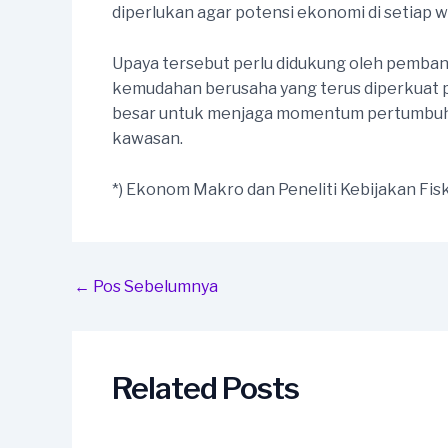
diperlukan agar potensi ekonomi di setiap 
Upaya tersebut perlu didukung oleh pembangu
kemudahan berusaha yang terus diperkuat pe
besar untuk menjaga momentum pertumbuha
kawasan.
*) Ekonom Makro dan Peneliti Kebijakan Fisk
Post
←
Pos Sebelumnya
navigation
Related Posts