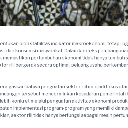
ntukan oleh stabilitas indikator makroekonomi, tetapi jug
usi, dan konsumsi masyarakat. Dalam konteks pembangunan n
k memastikan pertumbuhan ekonomi tidak hanya tumbuh seca
ktor riil bergerak secara optimal, peluang usaha berkemb
menegaskan bahwa penguatan sektor riil menjadi fokus ut
 Pandangan tersebut mencerminkan kesadaran pemerintah 
ebih konkret melalui penguatan aktivitas ekonomi produkt
rcepatan implementasi program-program yang memiliki dam
n, sektor riil tidak hanya berfungsi sebagai mesin pertu