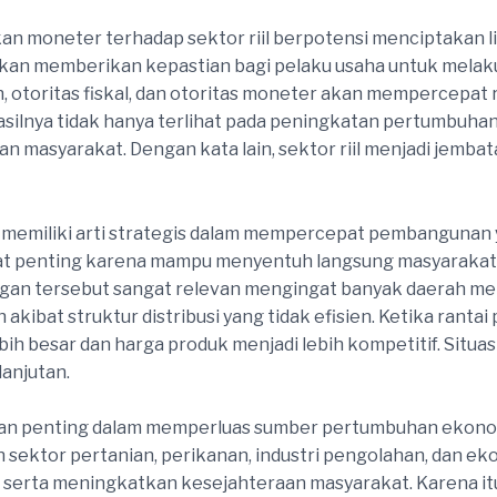
n moneter terhadap sektor riil berpotensi menciptakan li
 akan memberikan kepastian bagi pelaku usaha untuk melakuka
ah, otoritas fiskal, dan otoritas moneter akan mempercepa
silnya tidak hanya terlihat pada peningkatan pertumbuhan
 masyarakat. Dengan kata lain, sektor riil menjadi jemb
ga memiliki arti strategis dalam mempercepat pembangunan 
ngat penting karena mampu menyentuh langsung masyarakat
an tersebut sangat relevan mengingat banyak daerah memi
ibat struktur distribusi yang tidak efisien. Ketika ranta
ih besar dan harga produk menjadi lebih kompetitif. Situ
anjutan.
bagian penting dalam memperluas sumber pertumbuhan ekon
ektor pertanian, perikanan, industri pengolahan, dan ek
 serta meningkatkan kesejahteraan masyarakat. Karena itu