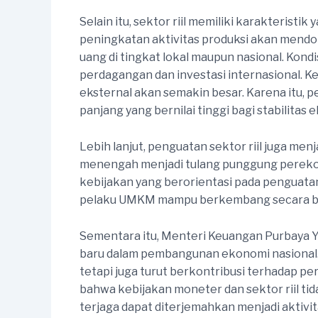
Selain itu, sektor riil memiliki karakteris
peningkatan aktivitas produksi akan mend
uang di tingkat lokal maupun nasional. Kond
perdagangan dan investasi internasional. Ke
eksternal akan semakin besar. Karena itu, 
panjang yang bernilai tinggi bagi stabilitas 
Lebih lanjut, penguatan sektor riil juga me
menengah menjadi tulang punggung perekono
kebijakan yang berorientasi pada penguatan
pelaku UMKM mampu berkembang secara be
Sementara itu, Menteri Keuangan Purbaya 
baru dalam pembangunan ekonomi nasional. Me
tetapi juga turut berkontribusi terhadap p
bahwa kebijakan moneter dan sektor riil tid
terjaga dapat diterjemahkan menjadi aktiv