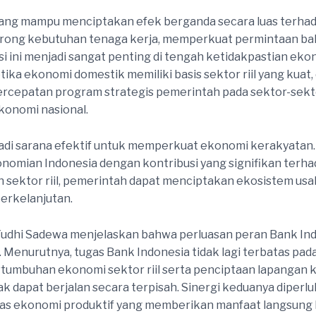
tik yang mampu menciptakan efek berganda secara luas terh
orong kebutuhan tenaga kerja, memperkuat permintaan ba
isi ini menjadi sangat penting di tengah ketidakpastian e
tika ekonomi domestik memiliki basis sektor riil yang kua
percepatan program strategis pemerintah pada sektor-sekto
ekonomi nasional.
njadi sarana efektif untuk memperkuat ekonomi kerakyatan. S
mian Indonesia dengan kontribusi yang signifikan terhad
 sektor riil, pemerintah dapat menciptakan ekosistem usa
rkelanjutan.
Yudhi Sadewa menjelaskan bahwa perluasan peran Bank I
nurutnya, tugas Bank Indonesia tidak lagi terbatas pada men
ertumbuhan ekonomi sektor riil serta penciptaan lapangan 
ak dapat berjalan secara terpisah. Sinergi keduanya diperlu
itas ekonomi produktif yang memberikan manfaat langsung 