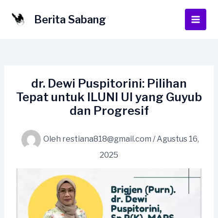
Lewati
ke
Berita Sabang
Main
konten
Men
dr. Dewi Puspitorini: Pilihan
Tepat untuk ILUNI UI yang Guyub
dan Progresif
Oleh
restiana818@gmail.com
/
Agustus 16,
2025