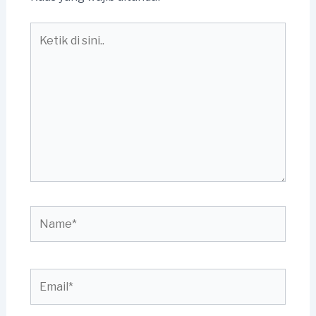
Ketik
di
sini..
Name*
Email*