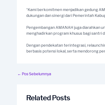
“Kami berkomitmen menjadikan gedung AMA
dukungan dan sinergi dari Pemerintah Kabup
Pengembangan AMANAH juga diarahkan untuk t
menghadirkan program khusus bagi santri d
Dengan pendekatan terintegrasi, relaunc
berbasis potensi lokal, serta mendorong pe
Post
←
Pos Sebelumnya
navigation
Related Posts