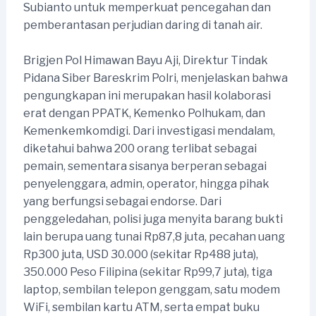
Subianto untuk memperkuat pencegahan dan
pemberantasan perjudian daring di tanah air.
Brigjen Pol Himawan Bayu Aji, Direktur Tindak
Pidana Siber Bareskrim Polri, menjelaskan bahwa
pengungkapan ini merupakan hasil kolaborasi
erat dengan PPATK, Kemenko Polhukam, dan
Kemenkemkomdigi. Dari investigasi mendalam,
diketahui bahwa 200 orang terlibat sebagai
pemain, sementara sisanya berperan sebagai
penyelenggara, admin, operator, hingga pihak
yang berfungsi sebagai endorse. Dari
penggeledahan, polisi juga menyita barang bukti
lain berupa uang tunai Rp87,8 juta, pecahan uang
Rp300 juta, USD 30.000 (sekitar Rp488 juta),
350.000 Peso Filipina (sekitar Rp99,7 juta), tiga
laptop, sembilan telepon genggam, satu modem
WiFi, sembilan kartu ATM, serta empat buku