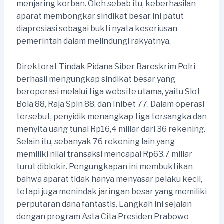
menjaring korban. Oleh sebab itu, keberhasilan
aparat membongkar sindikat besar ini patut
diapresiasi sebagai bukti nyata keseriusan
pemerintah dalam melindungi rakyatnya.
Direktorat Tindak Pidana Siber Bareskrim Polri
berhasil mengungkap sindikat besar yang
beroperasi melalui tiga website utama, yaitu Slot
Bola 88, Raja Spin 88, dan Inibet 77. Dalam operasi
tersebut, penyidik menangkap tiga tersangka dan
menyita uang tunai Rp16,4 miliar dari 36 rekening.
Selain itu, sebanyak 76 rekening lain yang
memiliki nilai transaksi mencapai Rp63,7 miliar
turut diblokir. Pengungkapan ini membuktikan
bahwa aparat tidak hanya menyasar pelaku kecil,
tetapi juga menindak jaringan besar yang memiliki
perputaran dana fantastis. Langkah ini sejalan
dengan program Asta Cita Presiden Prabowo