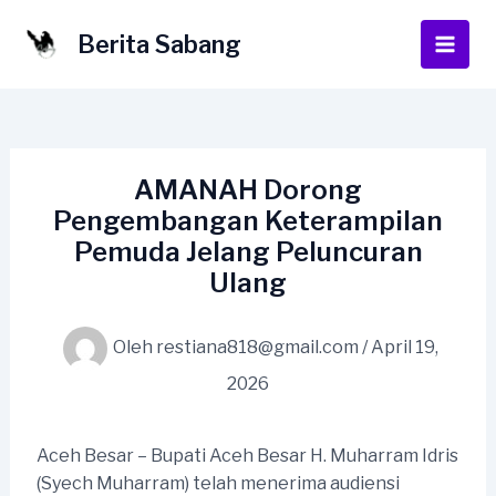
Lewati
ke
Berita Sabang
Main
konten
Men
AMANAH Dorong
Pengembangan Keterampilan
Pemuda Jelang Peluncuran
Ulang
Oleh
restiana818@gmail.com
/
April 19,
2026
Aceh Besar – Bupati Aceh Besar H. Muharram Idris
(Syech Muharram) telah menerima audiensi