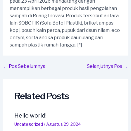
pada 23 April 2026 mendatang dengan
menampilkan berbagai produk hasil pengolahan
sampah di Ruang Inovasi. Produk tersebut antara
lain SOBOTIK (Sofa Botol Plastik), briket ampas
kopi, pouch kain perca, pupuk dari daun nilam, eco
enzym, serta aneka produk daur ulang dari
sampah plastik rumah tangga. [*]
Post
←
Pos Sebelumnya
Selanjutnya Pos
→
navigation
Related Posts
Hello world!
Uncategorized
/
Agustus 29, 2024